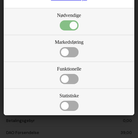
DAO Hjemmelevering 1-3 hverdage
Nødvendige
(39,00 DKK)
Markedsføring
GLS Pakkeshop - 1-3 hverdage
(39,00 DKK)
Funktionelle
Ordreresumé
Ant.
Produkt
Pris
Total
Statistiske
Varekøb total
0,00
Betalingsgebyr
0,00
DAO Forsendelse
39,00