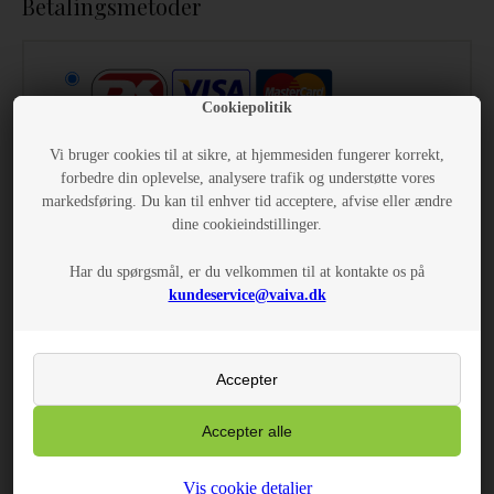
Betalingsmetoder
Cookiepolitik
Vi bruger cookies til at sikre, at hjemmesiden fungerer korrekt,
forbedre din oplevelse, analysere trafik og understøtte vores
Sikker betaling
markedsføring. Du kan til enhver tid acceptere, afvise eller ændre
(0,00 DKK)
dine cookieindstillinger.
Har du spørgsmål, er du velkommen til at kontakte os på
kundeservice@vaiva.dk
Forsendelse
DAO Pakkeshop 1-3 hverdage
(39,00 DKK)
Vis cookie detaljer