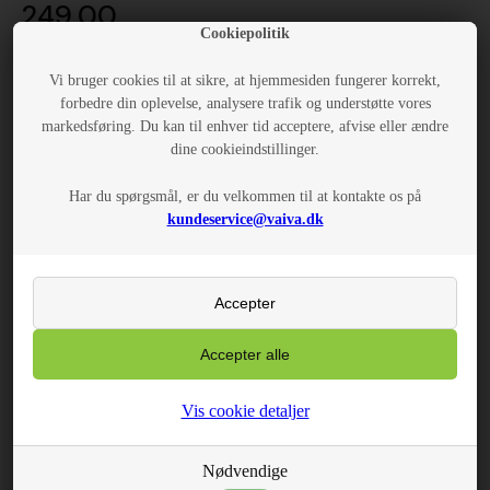
249,00
Cookiepolitik
Vi bruger cookies til at sikre, at hjemmesiden fungerer korrekt,
LÆG I KURV
forbedre din oplevelse, analysere trafik og understøtte vores
markedsføring. Du kan til enhver tid acceptere, afvise eller ændre
dine cookieindstillinger.
BESKRIVELSE
Har du spørgsmål, er du velkommen til at kontakte os på
kundeservice@vaiva.dk
Fantastisk flot armbånd med smukke margueritter
Materiale:
Rustfrit stål
Farve:
Vis cookie detaljer
Nødvendige
Mål