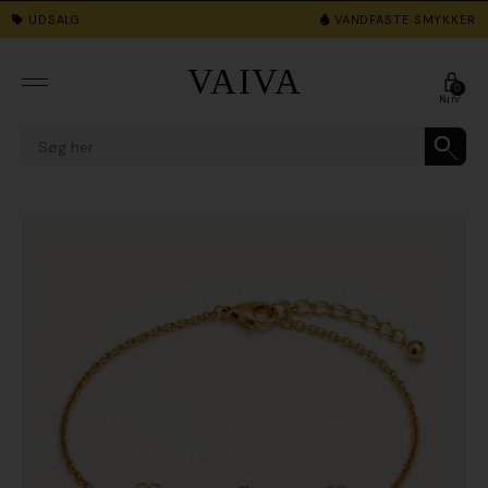
UDSALG
VANDFASTE SMYKKER
0
Meny